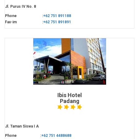
Jl. Purus IV No. 8
Phone
:
+62 751 891188
Fax-im
:
+62 751 891891
Ibis Hotel
Padang
Jl. Taman Siswa I A
Phone
:
+62 751 4488688