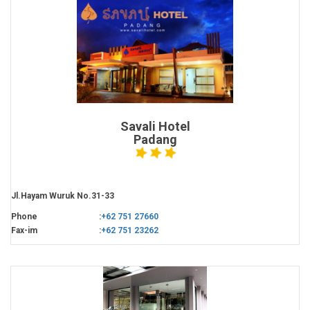
Savali Hotel
Padang
Jl.Hayam Wuruk No.31-33
Phone
:
+62 751 27660
Fax-im
:
+62 751 23262