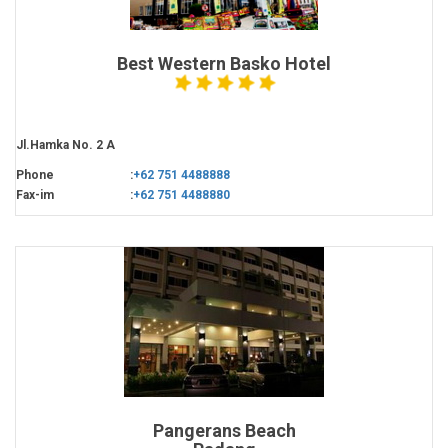
Best Western Basko Hotel
Jl.Hamka No. 2 A
Phone
:
+62 751 4488888
Fax-im
:
+62 751 4488880
Pangerans Beach