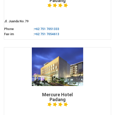
Padang
Jl. Juanda No.79
Phone
:
+62 751 7051333
Fax-im
:
+62 751 7054613
Mercure Hotel
Padang