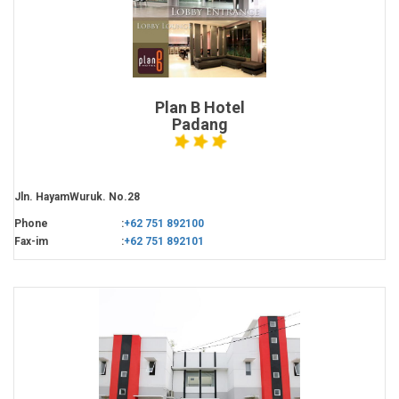
Plan B Hotel
Padang
Jln. HayamWuruk. No.28
Phone
:
+62 751 892100
Fax-im
:
+62 751 892101