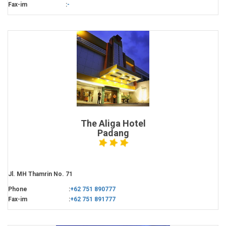
Fax-im
:
-
The Aliga Hotel
Padang
Jl. MH Thamrin No. 71
Phone
:
+62 751 890777
Fax-im
:
+62 751 891777