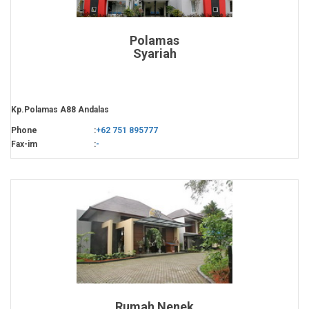
Polamas
Syariah
Kp.Polamas A88 Andalas
Phone
:
+62 751 895777
Fax-im
:
-
Rumah Nenek