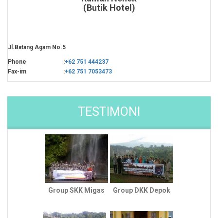
(Butik Hotel)
Jl.Batang Agam No.5
Phone
:
+62 751 444237
Fax-im
:
+62 751 7053473
TESTIMONI
Group SKK Migas
Group DKK Depok