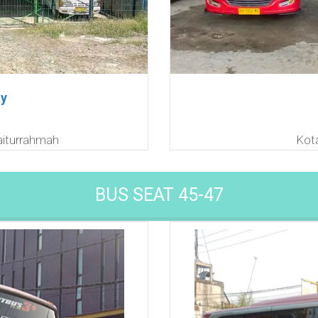
ay
aiturrahmah
Kot
BUS SEAT 45-47