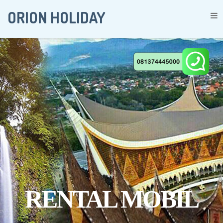
ORION HOLIDAY
To
na
RENTAL MOBIL